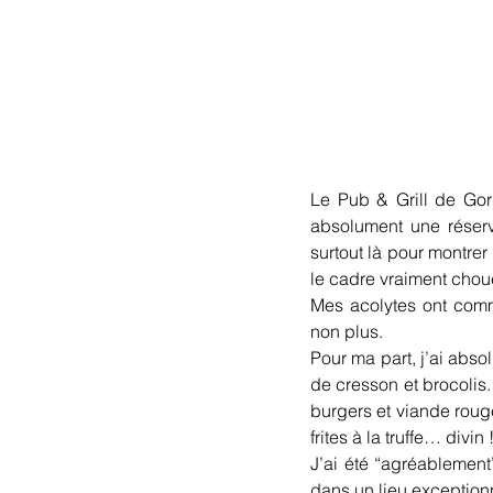
Le Pub & Grill de Gor
absolument une réserv
surtout là pour montrer 
le cadre vraiment choue
Mes acolytes ont comm
non plus.
Pour ma part, j’ai abs
de cresson et brocolis. 
burgers et viande rouge
frites à la truffe… divin 
J’ai été “agréablement
dans un lieu exceptionne