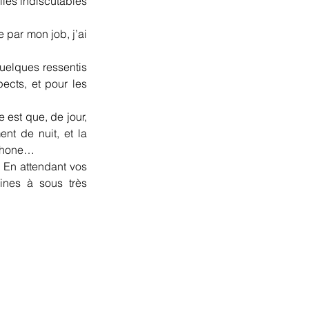
les indiscutables 
 par mon job, j’ai 
elques ressentis 
ects, et pour les 
est que, de jour, 
t de nuit, et la 
iPhone…
 En attendant vos 
nes à sous très 