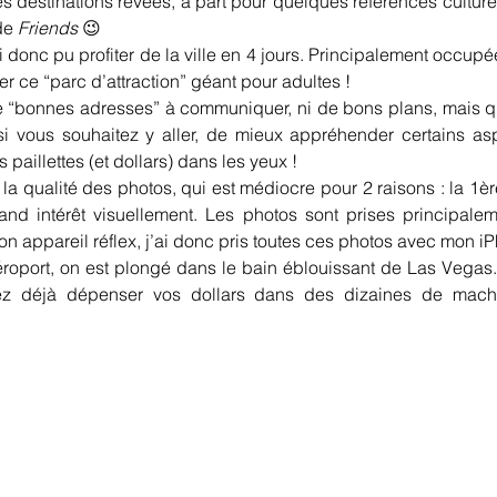
es destinations rêvées, à part pour quelques références culturel
e 
Friends
 😉
i donc pu profiter de la ville en 4 jours. Principalement occupée
 ce “parc d’attraction” géant pour adultes !
e “bonnes adresses” à communiquer, ni de bons plans, mais qu
si vous souhaitez y aller, de mieux appréhender certains asp
 paillettes (et dollars) dans les yeux !
a qualité des photos, qui est médiocre pour 2 raisons : la 1ère 
d intérêt visuellement. Les photos sont prises principalemen
on appareil réflex, j’ai donc pris toutes ces photos avec mon 
aéroport, on est plongé dans le bain éblouissant de Las Vegas.
z déjà dépenser vos dollars dans des dizaines de machi