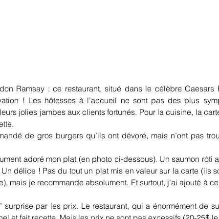
don Ramsay : ce restaurant, situé dans le célèbre Caesars P
ation ! Les hôtesses à l’accueil ne sont pas des plus symp
leurs jolies jambes aux clients fortunés. Pour la cuisine, la carte 
tte.
andé de gros burgers qu’ils ont dévoré, mais n’ont pas trou
olument adoré mon plat (en photo ci-dessous). Un saumon rôti a
Un délice ! Pas du tout un plat mis en valeur sur la carte (ils 
), mais je recommande absolument. Et surtout, j’ai ajouté à cel
!
” surprise par les prix. Le restaurant, qui a énormément de su
l et fait recette. Mais les prix ne sont pas excessifs (20-25$ le 