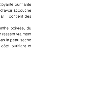
toyante purifiante 
 d’avoir accouché 
r il contient des 
nthe poivrée, du 
 ressent vraiment 
 pas la peau sèche 
ôté purifiant et 