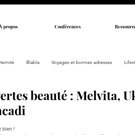
À propos
Conférences
Ressourc
ternité
Blabla
Voyages et bonnes adresses
Lifes
rtes beauté : Melvita, U
acadi
 bien !