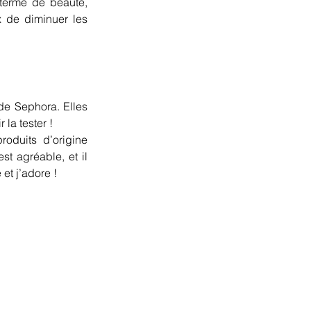
terme de beauté, 
x de diminuer les 
de Sephora. Elles 
la tester !
duits d’origine 
t agréable, et il 
et j’adore !