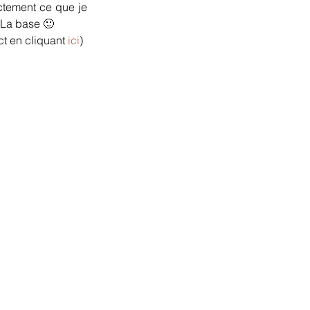
ctement ce que je 
. La base 🙂
t en cliquant 
ici
)